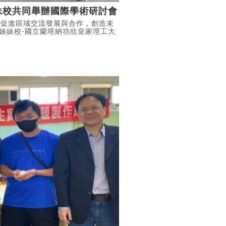
姊妹校共同舉辦國際學術研討會
，促進區域交流發展與合作，創造未
泰國姊妹校-國立蘭塔納功欣皇家理工大
/ Sus-LaB 4 International
點訂於泰國國立蘭塔納功欣皇家理工大學
彥霆、工程學院院長陳献庚以及國際