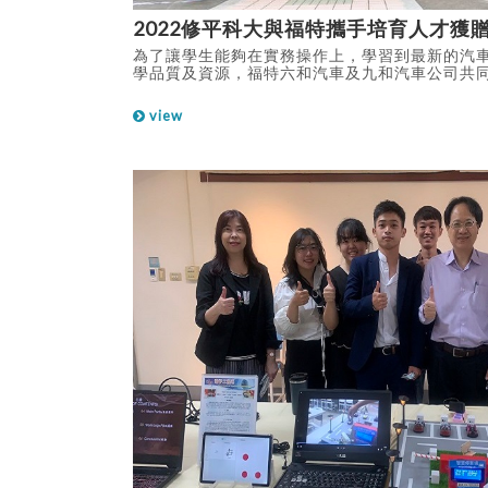
2022修平科大與福特攜手培育人才獲
為了讓學生能夠在實務操作上，學習到最新的汽
學品質及資源，福特六和汽車及九和汽車公司共
系MONDEO轎車，7/12舉行贈車儀式。 感謝
提供該校學生實習車輛，讓學生在校內課程中，
view
的構造與維護保養流程，對於有志從事車輛保修
並與福特六和及九和汽車公司建立綿密的產學合
公司工作及實習。目前已有數十位修平科大學生
職，為福特汽車解決目前企業普遍缺工情形。 透
程中實際操作最新款車型的維修保養，更加提升
學能量，也與汽車產業建立良好產學合作模式，
的汽修技能，畢業後無縫接軌投入就業市場，貼
面。