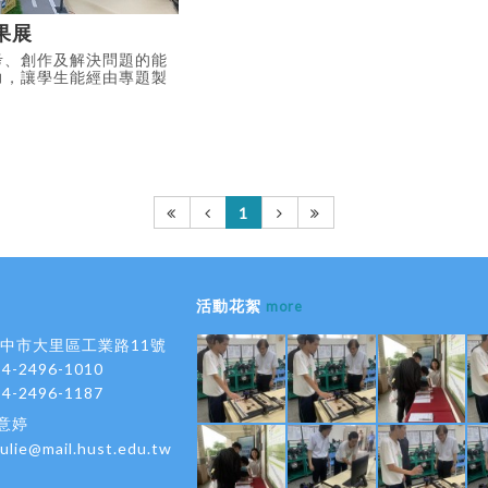
果展
考、創作及解決問題的能
力，讓學生能經由專題製
學生未來就業的幫助，展
國際競賽優勝作品等優異
1
活動花絮
more
 台中市大里區工業路11號
-4-2496-1010
-4-2496-1187
黃意婷
julie@mail.hust.edu.tw