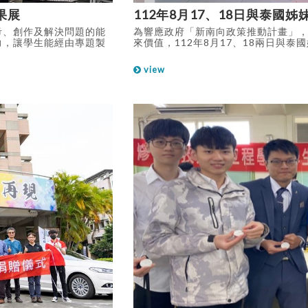
果展
112年8月17、18日與泰國
考、創作及解決問題的能
為響應政府「新南向政策推動計畫」
力，讓學生能經由專題製
來價值，112年8月17、18兩日與
學生未來就業的幫助，展
學共同舉辦The 4th RMUTR & 3rd RICE 
國際競賽優勝作品等優異
Conference國際學術研討會，地
view
曼谷及華欣校區，本校由主任秘書林
交流中心主任李淑美等3人代表出席。