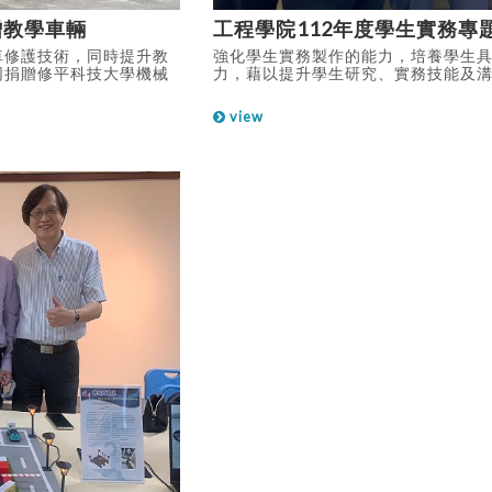
贈教學車輛
工程學院112年度學生實務專
車修護技術，同時提升教
強化學生實務製作的能力，培養學生
同捐贈修平科技大學機械
力，藉以提升學生研究、實務技能及
福特六和汽車及及九和汽車
作創新開發過程更加瞭解及接觸產業
即可實際體驗學習該車輛
示工程學院學生年度專題製作成果，
view
服務的學子為一大福音，
成果。
作計畫，培育優秀學生至
及畢業生在福特汽車任
過這次捐贈，學生將在課
本校在車輛科技領域的教
學生可以學到最貼近業界
近產業需求，創造雙贏局