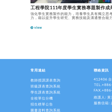
工程學院111年度學生實務專題製作成
強化學生實務製作的能力，培養學生具有獨立思
力，藉以提升學生研究、實務技能及溝通整合能
作創新開發過程更加瞭解及接觸產業需求，增加
示工程學院學生年度專題製作成果，及師生參加
view
成果。
常用連結
聯絡資訊
412406
教師授課課表查詢
TEL.+886
班級課表查詢系統
FAX.+886
學生課表查詢系統
維護人: 
全校單位分機
服務信箱:
招生榜單公告
圖書資料查詢系統