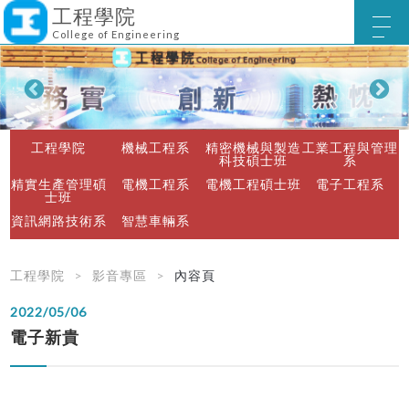
工程學院
College of Engineering
工程學院
機械工程系
精密機械與製造
工業工程與管理
科技碩士班
系
精實生產管理碩
電機工程系
電機工程碩士班
電子工程系
士班
資訊網路技術系
智慧車輛系
工程學院
影音專區
內容頁
2022/05/06
電子新貴