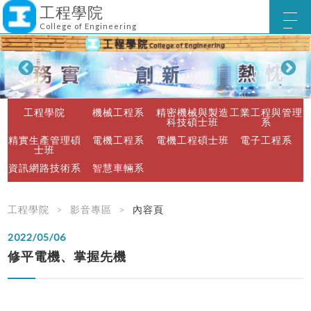
工程學院
College of Engineering
工程學院
機械工程系
精密機械與製造
工業工程與管理
科技碩士班
系
精實生產管理碩
電機工程系
電機工程碩士班
電子工程系
士班
資訊網路技術系
智慧車輛系
工程學院
影音專區
內容頁
2022/05/06
修平電機、掌握先機