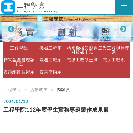
工程學院
College of Engineering
工程學院
機械工程系
精密機械與製造
工業工程與管理
科技碩士班
系
精實生產管理碩
電機工程系
電機工程碩士班
電子工程系
士班
資訊網路技術系
智慧車輛系
工程學院
活動成果
內容頁
2024/01/12
工程學院112年度學生實務專題製作成果展