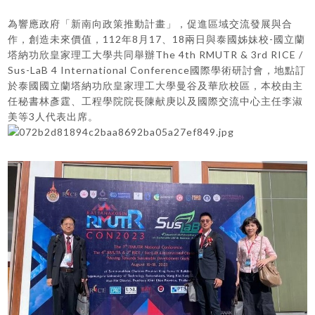
為響應政府「新南向政策推動計畫」，促進區域交流發展與合
作，創造未來價值，112年8月17、18兩日與泰國姊妹校-國立蘭
塔納功欣皇家理工大學共同舉辦The 4th RMUTR & 3rd RICE /
Sus-LaB 4 International Conference國際學術研討會，地點訂
於泰國國立蘭塔納功欣皇家理工大學曼谷及華欣校區，本校由主
任秘書林彥霆、工程學院院長陳献庚以及國際交流中心主任李淑
美等3人代表出席。