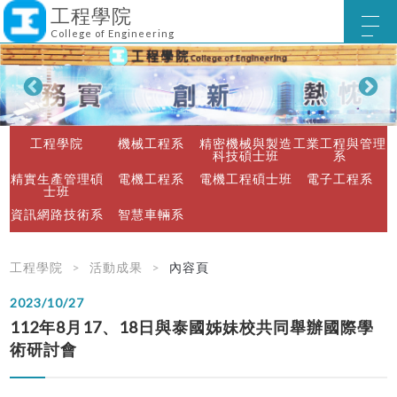
工程學院
College of Engineering
工程學院
機械工程系
精密機械與製造
工業工程與管理
科技碩士班
系
精實生產管理碩
電機工程系
電機工程碩士班
電子工程系
士班
資訊網路技術系
智慧車輛系
工程學院
活動成果
內容頁
2023/10/27
112年8月17、18日與泰國姊妹校共同舉辦國際學
術研討會