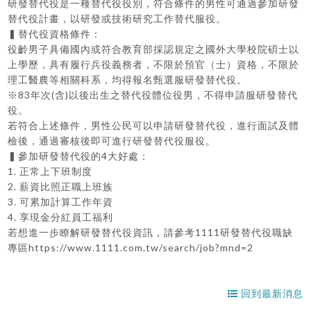
研發替代役是一種替代役役別，符合條件的男性可通過參加研發
替代役計畫，以研發或技術研究工作替代服役。
▍替代役資格條件：
役齡男子具備國內或符合教育部採認規定之國外大學校院碩士以
上學歷，具有履行兵役義務者，不限於預官（士）資格，不限於
理工醫農等相關科系，均得報名甄選服研發替代役。
※83年次(含)以後出生之替代役體位役男，不得申請服研發替代
役。
若符合上述條件，男性公民可以申請研發替代役，進行面試及體
檢後，通過審核後即可進行研發替代役服役。
▍參加研發替代役的4大好處：
1. 正常上下班制度
2. 薪資比照正職上班族
3. 可累加計算工作年資
4. 享現金分紅員工福利
若想進一步瞭解研發替代役資訊，請參考1111研發替代役職缺
專區https://www.1111.com.tw/search/job?mnd=2
回到最新消息