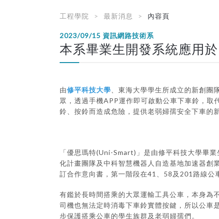
工程學院
最新消息
內容頁
2023/09/15
資訊網路技術系
本系畢業生開發系統應用於
由
修平科技大學
、東海大學學生所成立的新創團
眾，透過手機APP運作即可啟動公車下車鈴，取
鈴、按鈴而造成危險，提供老弱婦孺安全下車的
「優思瑪特(Uni-Smart)」是由修平科技
化計畫團隊及中科智慧機器人自造基地加速器創業
訂合作意向書，第一階段在41、58及201路
有鑑於長時間搭乘的大眾運輸工具公車，本身為
司機也無法定時消毒下車鈴實體按鍵，所以公車
步保護搭乘公車的學生族群及老弱婦孺們。