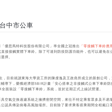
台中市公車
隊「優思馬特科技股份有限公司」率全國之冠推出
「零接觸下車鈴應
代直接接觸實體下車鈴。除了可達到防疫防護功能外，也可以避免在
新選擇。
大學畢業生，目前就讀東海大學資工所的陳虔逸及王政堯所成立的新創公
輔導下，榮獲經濟部SBIR計畫「安心搭車之非接觸式公車下車鈴
線公車全面裝設「零接觸下車鈴」系統，並於近期正式上線試營運。
不具空氣交換過濾系統之擁擠密閉空間，來往不特定乘客眾多及不易
是公認具傳染病毒高風險場所。目前除了要求乘客搭乘期間全程戴口