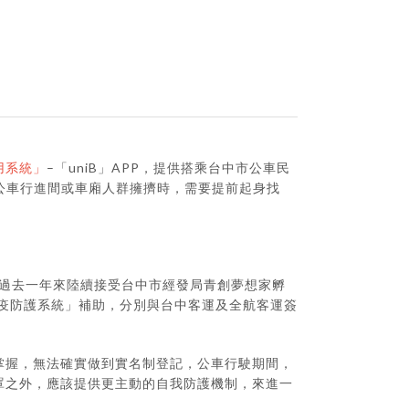
用系統」
–「uniB」APP，提供搭乘台中市公車民
公車行進間或車廂人群擁擠時，需要提前起身找
司，過去一年來陸續接受台中市經發局青創夢想家孵
防疫防護系統」補助，分別與台中客運及全航客運簽
掌握，無法確實做到實名制登記，公車行駛期間，
罩之外，應該提供更主動的自我防護機制，來進一