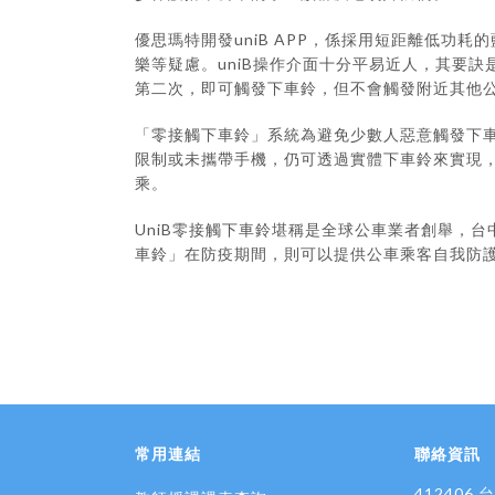
優思瑪特開發uniB APP，係採用短距離低
樂等疑慮。uniB操作介面十分平易近人，其要
第二次，即可觸發下車鈴，但不會觸發附近其他
「零接觸下車鈴」系統為避免少數人惡意觸發下車
限制或未攜帶手機，仍可透過實體下車鈴來實現
乘。
UniB零接觸下車鈴堪稱是全球公車業者創舉，台
車鈴」在防疫期間，則可以提供公車乘客自我防
常用連結
聯絡資訊
412406