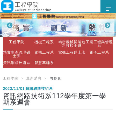
工程學院
College of Engineering
工程學院
機械工程系
精密機械與製造
工業工程與管理
科技碩士班
系
精實生產管理碩
電機工程系
電機工程碩士班
電子工程系
士班
資訊網路技術系
智慧車輛系
工程學院
最新消息
內容頁
2023/11/01
資訊網路技術系
資訊網路技術系112學年度第一學
期系週會