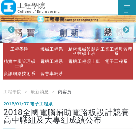
工程學院
College of Engineering
工程學院
機械工程系
精密機械與製造
工業工程與管理
科技碩士班
系
精實生產管理碩
電機工程系
電機工程碩士班
電子工程系
士班
資訊網路技術系
智慧車輛系
工程學院
最新消息
內容頁
2019/01/07
電子工程系
2018全國電腦輔助電路板設計競賽
高中職組及大專組成績公布