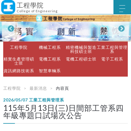
工程學院
College of Engineering
工程學院
機械工程系
精密機械與製造
工業工程與管理
科技碩士班
系
精實生產管理碩
電機工程系
電機工程碩士班
電子工程系
士班
資訊網路技術系
智慧車輛系
工程學院
最新消息
內容頁
2026/05/07
工業工程與管理系
115年5月13日(三)日間部工管系四
年級專題口試場次公告