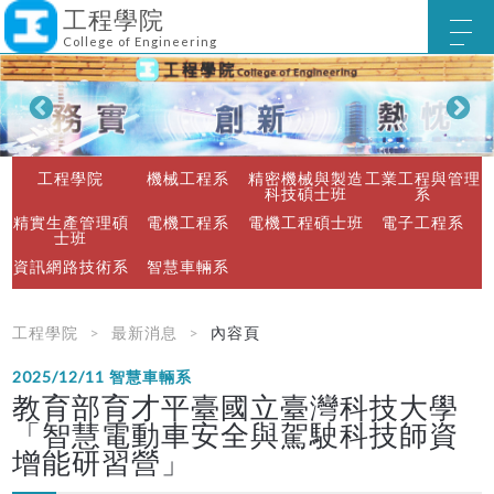
工程學院
College of Engineering
工程學院
機械工程系
精密機械與製造
工業工程與管理
科技碩士班
系
精實生產管理碩
電機工程系
電機工程碩士班
電子工程系
士班
資訊網路技術系
智慧車輛系
工程學院
最新消息
內容頁
2025/12/11
智慧車輛系
教育部育才平臺國立臺灣科技大學
「智慧電動車安全與駕駛科技師資
增能研習營」