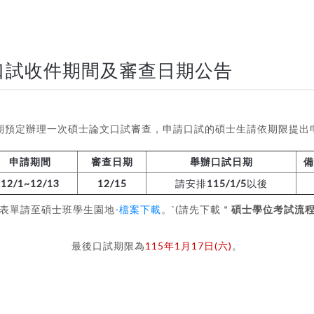
文口試收件期間及審查日期公告
期預定辦理一次碩士論文口試審查，申請口試的碩士生請依期限提出
申請期間
審查日期
舉辦口試日期
備
12/1~12/13
12/15
請安排
115/1/5
以後
表單請至碩士班學生園地-
檔案下載
。`(請先下載＂
碩士學位考試流
最後口試期限為
115年1月17日(六)
。