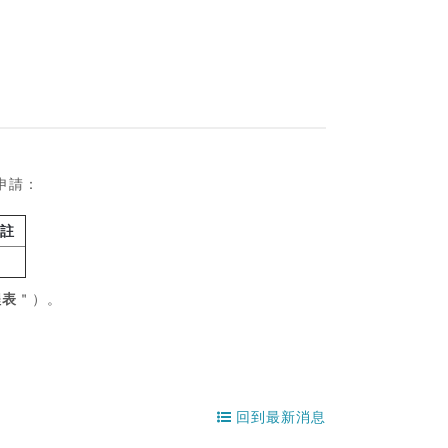
申請：
註
程表
＂）。
回到最新消息