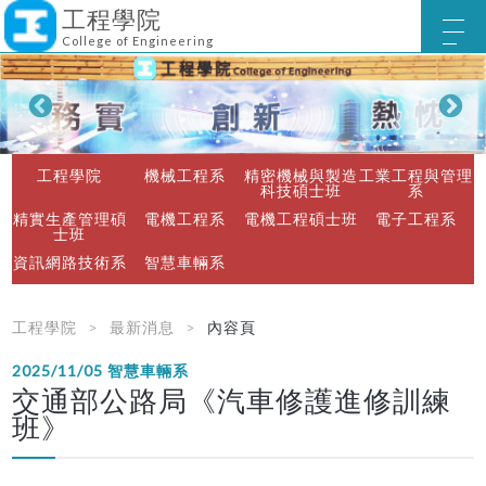
工程學院
College of Engineering
工程學院
機械工程系
精密機械與製造
工業工程與管理
科技碩士班
系
精實生產管理碩
電機工程系
電機工程碩士班
電子工程系
士班
資訊網路技術系
智慧車輛系
工程學院
最新消息
內容頁
2025/11/05
智慧車輛系
交通部公路局《汽車修護進修訓練
班》